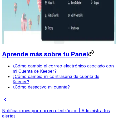
Aprende más sobre tu Panel
¿Cómo cambio el correo electrónico asociado con
mi Cuenta de Keeper?
¿Cómo cambio mi contraseña de cuenta de
Keeper?
¿Cómo desactivo mi cuenta?
Notificaciones por correo electrónico | Administra tus
alertas