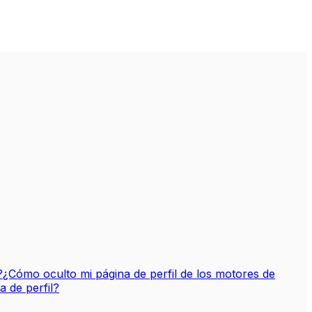
?
¿Cómo oculto mi página de perfil de los motores de
 de perfil?