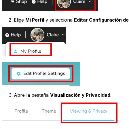
Elige
Mi Perfil
y selecciona
Editar Configuración de 
Abre la pestaña
Visualización y Privacidad
.