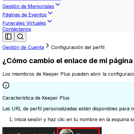
Gestión de Memoriales
Páginas de Eventos
Funerales Virtuales
Contáctanos
Gestión de Cuenta
Configuración del perfil
¿Cómo cambio el enlace de mi página 
Los miembros de Keeper Plus pueden abrir la configuración
Característica de Keeper Plus
Las URL de perfil personalizadas están disponibles para
Inicia sesión y haz clic en tu nombre en la esquina 