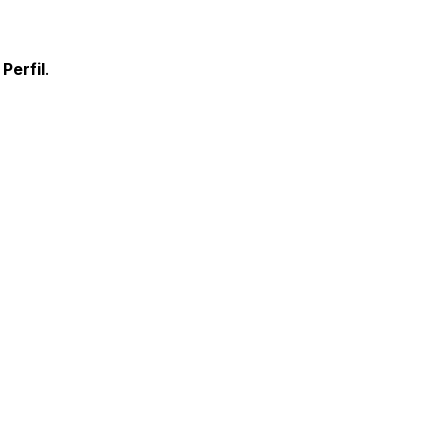
Perfil
.