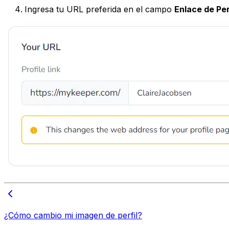
Ingresa tu URL preferida en el campo
Enlace de Per
¿Cómo cambio mi imagen de perfil?