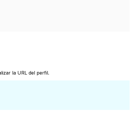
izar la URL del perfil.