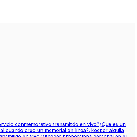
rvicio conmemorativo transmitido en vivo?
¿Qué es un
tual cuando creo un memorial en línea?
¿Keeper alquila
ansmitido en vivo?
¿Keeper proporciona personal en el