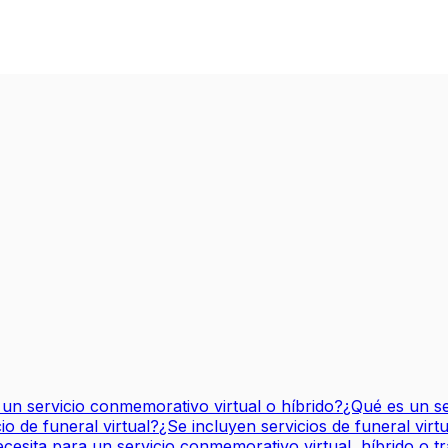
 un servicio conmemorativo virtual o híbrido?
¿Qué es un se
o de funeral virtual?
¿Se incluyen servicios de funeral vir
cesita para un servicio conmemorativo virtual, híbrido o tr