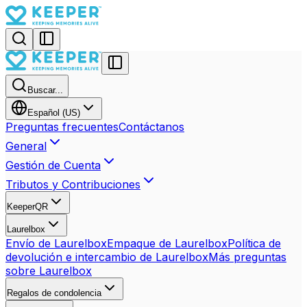
Buscar...
Español (US)
Preguntas frecuentes
Contáctanos
General
Gestión de Cuenta
Tributos y Contribuciones
KeeperQR
Laurelbox
Envío de Laurelbox
Empaque de Laurelbox
Política de
devolución e intercambio de Laurelbox
Más preguntas
sobre Laurelbox
Regalos de condolencia