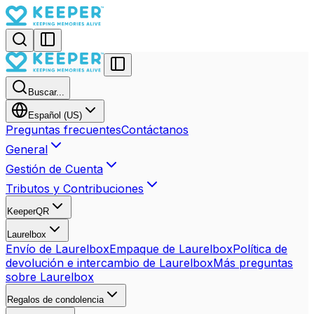
Buscar...
Español (US)
Preguntas frecuentes
Contáctanos
General
Gestión de Cuenta
Tributos y Contribuciones
KeeperQR
Laurelbox
Envío de Laurelbox
Empaque de Laurelbox
Política de
devolución e intercambio de Laurelbox
Más preguntas
sobre Laurelbox
Regalos de condolencia