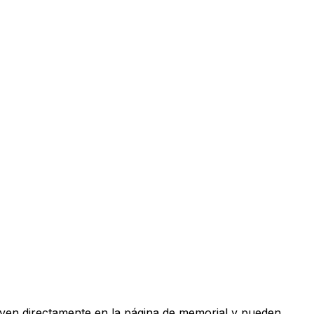
viven directamente en la página de memorial y pueden