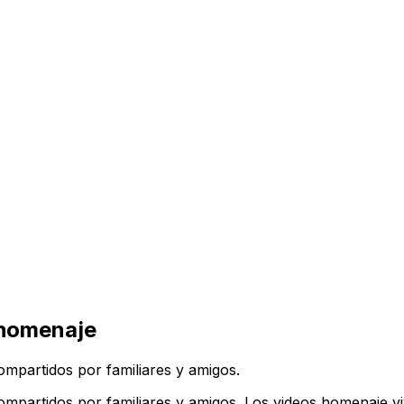
 homenaje
ompartidos por familiares y amigos.
compartidos por familiares y amigos. Los videos homenaje 