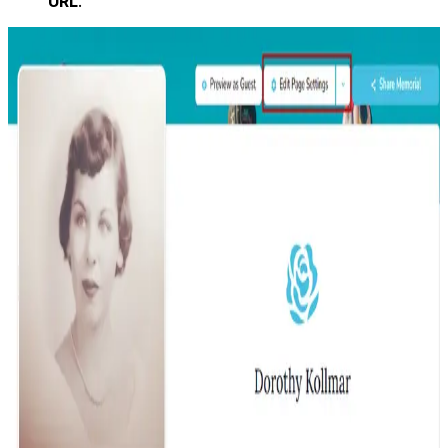
URL
.