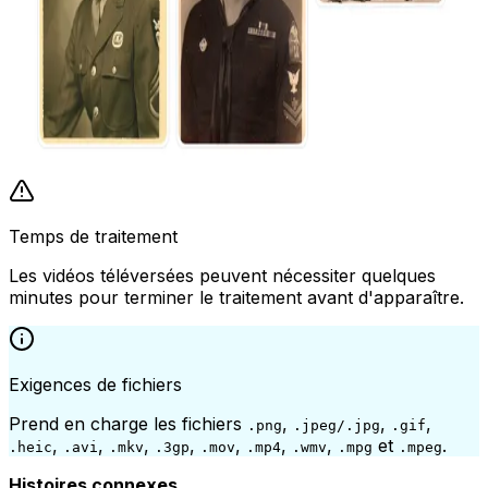
Temps de traitement
Les vidéos téléversées peuvent nécessiter quelques
minutes pour terminer le traitement avant d'apparaître.
Exigences de fichiers
Prend en charge les fichiers
,
,
,
.png
.jpeg/.jpg
.gif
,
,
,
,
,
,
,
et
.
.heic
.avi
.mkv
.3gp
.mov
.mp4
.wmv
.mpg
.mpeg
Histoires connexes