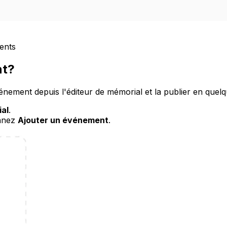
ents
nt?
ement depuis l'éditeur de mémorial et la publier en quelq
ial
.
onnez
Ajouter un événement
.