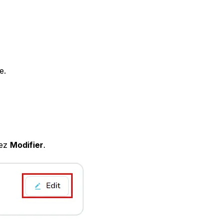
e.
nez
Modifier
.