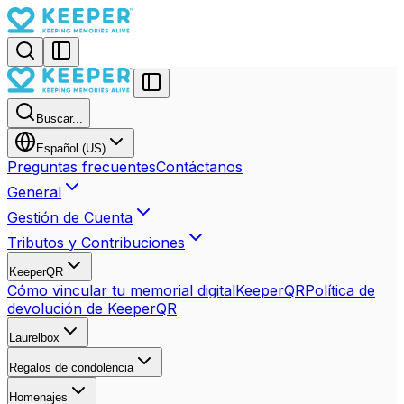
Buscar...
Español (US)
Preguntas frecuentes
Contáctanos
General
Gestión de Cuenta
Tributos y Contribuciones
KeeperQR
Cómo vincular tu memorial digital
KeeperQR
Política de
devolución de KeeperQR
Laurelbox
Regalos de condolencia
Homenajes