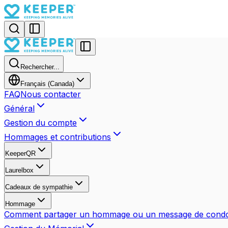
Rechercher...
Français (Canada)
FAQ
Nous contacter
Général
Gestion du compte
Hommages et contributions
KeeperQR
Laurelbox
Cadeaux de sympathie
Hommage
Comment partager un hommage ou un message de cond