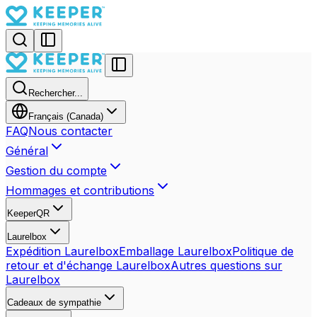
Rechercher...
Français (Canada)
FAQ
Nous contacter
Général
Gestion du compte
Hommages et contributions
KeeperQR
Laurelbox
Expédition Laurelbox
Emballage Laurelbox
Politique de
retour et d'échange Laurelbox
Autres questions sur
Laurelbox
Cadeaux de sympathie