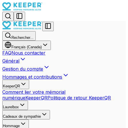
Rechercher...
Français (Canada)
FAQ
Nous contacter
Général
Gestion du compte
Hommages et contributions
KeeperQR
Comment lier votre mémorial
numérique
KeeperQR
Politique de retour KeeperQR
Laurelbox
Cadeaux de sympathie
Hommage